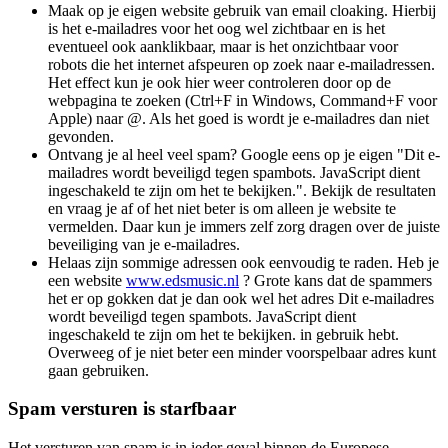
Maak op je eigen website gebruik van email cloaking. Hierbij
is het e-mailadres voor het oog wel zichtbaar en is het
eventueel ook aanklikbaar, maar is het onzichtbaar voor
robots die het internet afspeuren op zoek naar e-mailadressen.
Het effect kun je ook hier weer controleren door op de
webpagina te zoeken (Ctrl+F in Windows, Command+F voor
Apple) naar @. Als het goed is wordt je e-mailadres dan niet
gevonden.
Ontvang je al heel veel spam? Google eens op je eigen "
Dit e-
mailadres wordt beveiligd tegen spambots. JavaScript dient
ingeschakeld te zijn om het te bekijken.
". Bekijk de resultaten
en vraag je af of het niet beter is om alleen je website te
vermelden. Daar kun je immers zelf zorg dragen over de juiste
beveiliging van je e-mailadres.
Helaas zijn sommige adressen ook eenvoudig te raden. Heb je
een website
www.edsmusic.nl
? Grote kans dat de spammers
het er op gokken dat je dan ook wel het adres
Dit e-mailadres
wordt beveiligd tegen spambots. JavaScript dient
ingeschakeld te zijn om het te bekijken.
in gebruik hebt.
Overweeg of je niet beter een minder voorspelbaar adres kunt
gaan gebruiken.
Spam versturen is starfbaar
Het versturen van spam is in ieder geval binnen de Europese