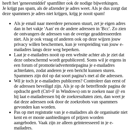
heeft het 'geneesmiddel' spamfilter ook de nodige bijwerkingen.
Je krijgt pas spam, als de afzender je adres weet. Als je dus zorgt dat
deze spammers je adres niet krijgen, krijg je nooit spam!
Als je email naar meerdere personen stuurt, zet je eigen adres
dan in het vakje 'Aan' en de andere adressen in 'Bcc'. Zo zien
de ontvangers de adressen van de overige geaddresseerden
niet. Als je ook vraag of anderen ook op deze wijzen jouw
privacy willen beschermen, kun je verspreiding van jouw e-
mailadres langs deze weg beperken.
Laat je e-mailadres nooit op een website achter als je ziet dat
deze onbeschermd wordt gepubliceerd. Soms wil je ergens in
een forum of promotie/advertentiepagina je e-mailadres
achterlaten, zodat anderen je een bericht kunnen sturen.
Spammers zijn dol op dat soort pagina's met al die adressen.
Wil je toch je e-mailadres publiceren? Controleer dan eerst of
de adressen beveiligd zijn. Als je op de betreffende pagina de
opdracht geeft (Ctrl+F in Windows) om te zoeken naar @ en
hij laat e-mailadressen bij de zoekresultaten zien, dan weet je
dat deze adressen ook door de zoekrobots van spammers
gevonden kan worden.
Pas op met registratie van je e-mailadres als de organisatie niet
kent en er mooie aanbiedingen of prijzen worden
aangeboden. Vaak zijn ze alleen geïnteresseerd in je e-
mailadres.